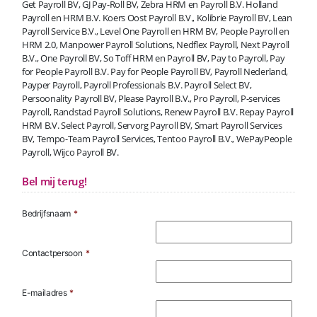
Get Payroll BV, GJ Pay-Roll BV, Zebra HRM en Payroll B.V. Holland
Payroll en HRM B.V. Koers Oost Payroll B.V., Kolibrie Payroll BV, Lean
Payroll Service B.V., Level One Payroll en HRM BV, People Payroll en
HRM 2.0, Manpower Payroll Solutions, Nedflex Payroll, Next Payroll
B.V., One Payroll BV, So Toff HRM en Payroll BV, Pay to Payroll, Pay
for People Payroll B.V. Pay for People Payroll BV, Payroll Nederland,
Payper Payroll, Payroll Professionals B.V. Payroll Select BV,
Persoonality Payroll BV, Please Payroll B.V., Pro Payroll, P-services
Payroll, Randstad Payroll Solutions, Renew Payroll B.V. Repay Payroll
HRM B.V. Select Payroll, Servorg Payroll BV, Smart Payroll Services
BV, Tempo-Team Payroll Services, Tentoo Payroll B.V., WePayPeople
Payroll, Wijco Payroll BV.
Bel mij terug!
Bedrijfsnaam
*
Contactpersoon
*
E-mailadres
*