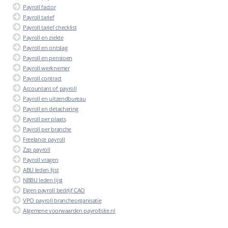
Payroll factor
Payroll tarief
Payroll tarief checklist
Payroll en ziekte
Payroll en ontslag
Payroll en pensioen
Payroll werknemer
Payroll contract
Accountant of payroll
Payroll en uitzendbureau
Payroll en detachering
Payroll per plaats
Payroll per branche
Freelance payroll
Zzp payroll
Payroll vragen
ABU leden lijst
NBBU leden lijst
Eigen payroll bedrijf CAO
VPO payroll brancheorganisatie
Algemene voorwaarden payrollsite.nl