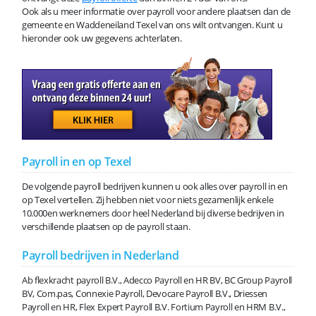
Ook als u meer informatie over payroll voor andere plaatsen dan de
gemeente en Waddeneiland Texel van ons wilt ontvangen. Kunt u
hieronder ook uw gegevens achterlaten.
Payroll in en op Texel
De volgende payroll bedrijven kunnen u ook alles over payroll in en
op Texel vertellen. Zij hebben niet voor niets gezamenlijk enkele
10.000en werknemers door heel Nederland bij diverse bedrijven in
verschillende plaatsen op de payroll staan.
Payroll bedrijven in Nederland
Ab flexkracht payroll B.V., Adecco Payroll en HR BV, BC Group Payroll
BV, Com.pas, Connexie Payroll, Devocare Payroll B.V., Driessen
Payroll en HR, Flex Expert Payroll B.V. Fortium Payroll en HRM B.V.,