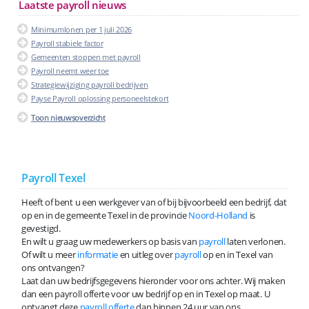
Laatste payroll nieuws
Minimumlonen per 1 juli 2026
Payroll stabiele factor
Gemeenten stoppen met payroll
Payroll neemt weer toe
Strategiewijziging payroll bedrijven
Payse Payroll oplossing personeelstekort
Toon nieuwsoverzicht
Payroll Texel
Heeft of bent u een werkgever van of bij bijvoorbeeld een bedrijf, dat
op en in de gemeente Texel in de provincie
Noord-Holland
is
gevestigd.
En wilt u graag uw medewerkers op basis van
payroll
laten verlonen.
Of wilt u meer
informatie
en uitleg over
payroll
op en in Texel van
ons ontvangen?
Laat dan uw bedrijfsgegevens hieronder voor ons achter. Wij maken
dan een payroll offerte voor uw bedrijf op en in Texel op maat. U
ontvangt deze
payroll offerte
dan binnen 24 uur van ons.