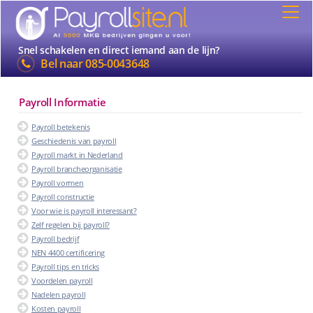
Snel schakelen en direct iemand aan de lijn?
Bel naar
085-0043648
Payroll Informatie
Payroll betekenis
Geschiedenis van payroll
Payroll markt in Nederland
Payroll brancheorganisatie
Payroll vormen
Payroll constructie
Voor wie is payroll interessant?
Zelf regelen bij payroll?
Payroll bedrijf
NEN 4400 certificering
Payroll tips en tricks
Voordelen payroll
Nadelen payroll
Kosten payroll