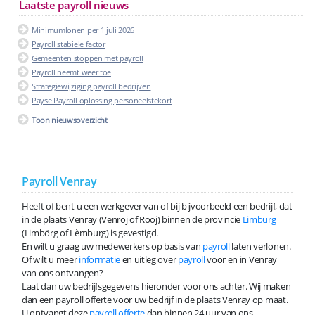
Laatste payroll nieuws
Minimumlonen per 1 juli 2026
Payroll stabiele factor
Gemeenten stoppen met payroll
Payroll neemt weer toe
Strategiewijziging payroll bedrijven
Payse Payroll oplossing personeelstekort
Toon nieuwsoverzicht
Payroll Venray
Heeft of bent u een werkgever van of bij bijvoorbeeld een bedrijf, dat
in de plaats Venray (Venroj of Rooj) binnen de provincie
Limburg
(Limbörg of Lèmburg) is gevestigd.
En wilt u graag uw medewerkers op basis van
payroll
laten verlonen.
Of wilt u meer
informatie
en uitleg over
payroll
voor en in Venray
van ons ontvangen?
Laat dan uw bedrijfsgegevens hieronder voor ons achter. Wij maken
dan een payroll offerte voor uw bedrijf in de plaats Venray op maat.
U ontvangt deze
payroll offerte
dan binnen 24 uur van ons.