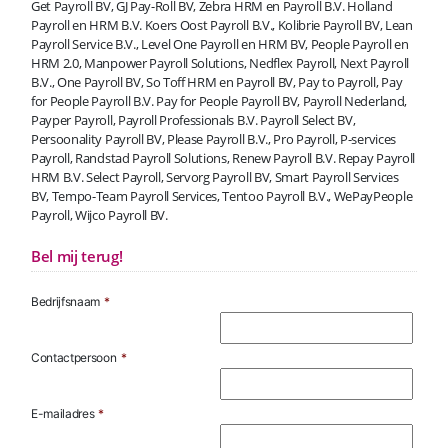
Get Payroll BV, GJ Pay-Roll BV, Zebra HRM en Payroll B.V. Holland
Payroll en HRM B.V. Koers Oost Payroll B.V., Kolibrie Payroll BV, Lean
Payroll Service B.V., Level One Payroll en HRM BV, People Payroll en
HRM 2.0, Manpower Payroll Solutions, Nedflex Payroll, Next Payroll
B.V., One Payroll BV, So Toff HRM en Payroll BV, Pay to Payroll, Pay
for People Payroll B.V. Pay for People Payroll BV, Payroll Nederland,
Payper Payroll, Payroll Professionals B.V. Payroll Select BV,
Persoonality Payroll BV, Please Payroll B.V., Pro Payroll, P-services
Payroll, Randstad Payroll Solutions, Renew Payroll B.V. Repay Payroll
HRM B.V. Select Payroll, Servorg Payroll BV, Smart Payroll Services
BV, Tempo-Team Payroll Services, Tentoo Payroll B.V., WePayPeople
Payroll, Wijco Payroll BV.
Bel mij terug!
Bedrijfsnaam
*
Contactpersoon
*
E-mailadres
*