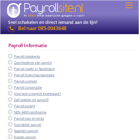
Snel schakelen en direct iemand aan de lijn?
Bel naar
085-0043648
Payroll Informatie
Payroll betekenis
Geschiedenis van payroll
Payroll markt in Nederland
Payroll brancheorganisatie
Payroll vormen
Payroll constructie
Voor wie is payroll interessant?
Zelf regelen bij payroll?
Payroll bedrijf
NEN 4400 certificering
Payroll tips en tricks
Voordelen payroll
Nadelen payroll
Kosten payroll