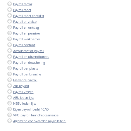
Payroll factor
Payroll tarief
Payroll tarief checklist
Payroll en ziekte
Payroll en ontslag
Payroll en pensioen
Payroll werknemer
Payroll contract
Accountant of payroll
Payroll en uitzendbureau
Payroll en detachering
Payroll per plaats
Payroll per branche
Freelance payroll
Zzp payroll
Payroll vragen
ABU leden lijst
NBBU leden lijst
Eigen payroll bedrijf CAO
VPO payroll brancheorganisatie
Algemene voorwaarden payrollsite.nl