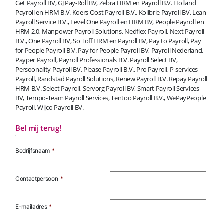
Get Payroll BV, GJ Pay-Roll BV, Zebra HRM en Payroll B.V. Holland
Payroll en HRM B.V. Koers Oost Payroll B.V., Kolibrie Payroll BV, Lean
Payroll Service B.V., Level One Payroll en HRM BV, People Payroll en
HRM 2.0, Manpower Payroll Solutions, Nedflex Payroll, Next Payroll
B.V., One Payroll BV, So Toff HRM en Payroll BV, Pay to Payroll, Pay
for People Payroll B.V. Pay for People Payroll BV, Payroll Nederland,
Payper Payroll, Payroll Professionals B.V. Payroll Select BV,
Persoonality Payroll BV, Please Payroll B.V., Pro Payroll, P-services
Payroll, Randstad Payroll Solutions, Renew Payroll B.V. Repay Payroll
HRM B.V. Select Payroll, Servorg Payroll BV, Smart Payroll Services
BV, Tempo-Team Payroll Services, Tentoo Payroll B.V., WePayPeople
Payroll, Wijco Payroll BV.
Bel mij terug!
Bedrijfsnaam
*
Contactpersoon
*
E-mailadres
*