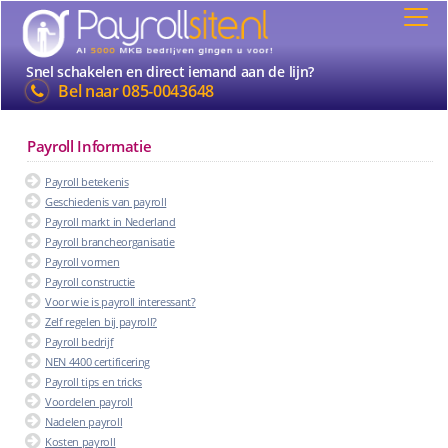
Snel schakelen en direct iemand aan de lijn?
Bel naar
085-0043648
Payroll Informatie
Payroll betekenis
Geschiedenis van payroll
Payroll markt in Nederland
Payroll brancheorganisatie
Payroll vormen
Payroll constructie
Voor wie is payroll interessant?
Zelf regelen bij payroll?
Payroll bedrijf
NEN 4400 certificering
Payroll tips en tricks
Voordelen payroll
Nadelen payroll
Kosten payroll