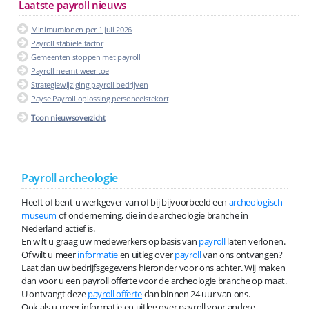
Laatste payroll nieuws
Minimumlonen per 1 juli 2026
Payroll stabiele factor
Gemeenten stoppen met payroll
Payroll neemt weer toe
Strategiewijziging payroll bedrijven
Payse Payroll oplossing personeelstekort
Toon nieuwsoverzicht
Payroll archeologie
Heeft of bent u werkgever van of bij bijvoorbeeld een
archeologisch
museum
of onderneming, die in de archeologie branche in
Nederland actief is.
En wilt u graag uw medewerkers op basis van
payroll
laten verlonen.
Of wilt u meer
informatie
en uitleg over
payroll
van ons ontvangen?
Laat dan uw bedrijfsgegevens hieronder voor ons achter. Wij maken
dan voor u een payroll offerte voor de archeologie branche op maat.
U ontvangt deze
payroll offerte
dan binnen 24 uur van ons.
Ook als u meer informatie en uitleg over payroll voor andere