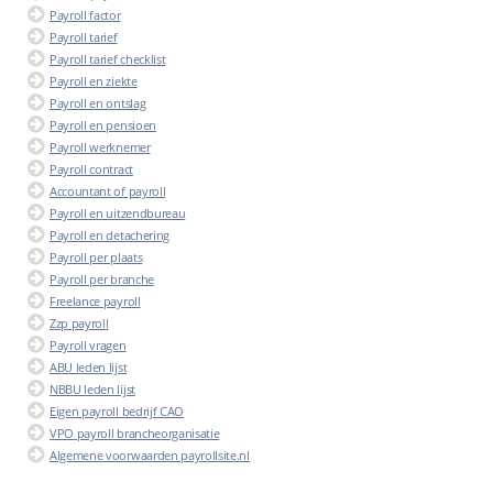
Payroll factor
Payroll tarief
Payroll tarief checklist
Payroll en ziekte
Payroll en ontslag
Payroll en pensioen
Payroll werknemer
Payroll contract
Accountant of payroll
Payroll en uitzendbureau
Payroll en detachering
Payroll per plaats
Payroll per branche
Freelance payroll
Zzp payroll
Payroll vragen
ABU leden lijst
NBBU leden lijst
Eigen payroll bedrijf CAO
VPO payroll brancheorganisatie
Algemene voorwaarden payrollsite.nl