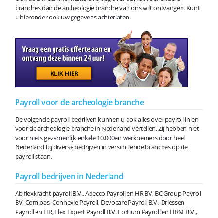
branches dan de archeologie branche van ons wilt ontvangen. Kunt
u hieronder ook uw gegevens achterlaten.
Payroll voor de archeologie branche
De volgende payroll bedrijven kunnen u ook alles over payroll in en
voor de archeologie branche in Nederland vertellen. Zij hebben niet
voor niets gezamenlijk enkele 10.000en werknemers door heel
Nederland bij diverse bedrijven in verschillende branches op de
payroll staan.
Payroll bedrijven in Nederland
Ab flexkracht payroll B.V., Adecco Payroll en HR BV, BC Group Payroll
BV, Com.pas, Connexie Payroll, Devocare Payroll B.V., Driessen
Payroll en HR, Flex Expert Payroll B.V. Fortium Payroll en HRM B.V.,