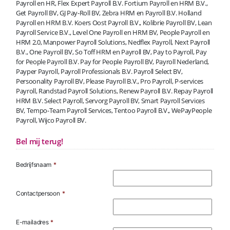
Payroll en HR, Flex Expert Payroll B.V. Fortium Payroll en HRM B.V.,
Get Payroll BV, GJ Pay-Roll BV, Zebra HRM en Payroll B.V. Holland
Payroll en HRM B.V. Koers Oost Payroll B.V., Kolibrie Payroll BV, Lean
Payroll Service B.V., Level One Payroll en HRM BV, People Payroll en
HRM 2.0, Manpower Payroll Solutions, Nedflex Payroll, Next Payroll
B.V., One Payroll BV, So Toff HRM en Payroll BV, Pay to Payroll, Pay
for People Payroll B.V. Pay for People Payroll BV, Payroll Nederland,
Payper Payroll, Payroll Professionals B.V. Payroll Select BV,
Persoonality Payroll BV, Please Payroll B.V., Pro Payroll, P-services
Payroll, Randstad Payroll Solutions, Renew Payroll B.V. Repay Payroll
HRM B.V. Select Payroll, Servorg Payroll BV, Smart Payroll Services
BV, Tempo-Team Payroll Services, Tentoo Payroll B.V., WePayPeople
Payroll, Wijco Payroll BV.
Bel mij terug!
Bedrijfsnaam
*
Contactpersoon
*
E-mailadres
*