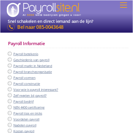
Snel schakelen en direct iemand aan de lijn?
Bel naar
085-0043648
Payroll Informatie
Payroll betekenis
Geschiedenis van payroll
Payroll markt in Nederland
Payroll brancheorganisatie
Payroll vormen
Payroll constructie
Voor wie is payroll interessant?
Zelf regelen bij payroll?
Payroll bedrijf
NEN 4400 certificering
Payroll tips en tricks
Voordelen payroll
Nadelen payroll
Kosten payroll