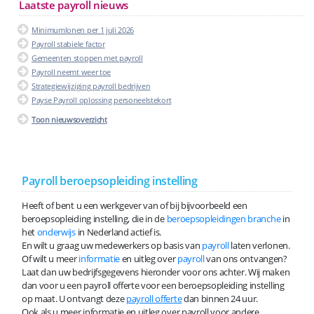
Laatste payroll nieuws
Minimumlonen per 1 juli 2026
Payroll stabiele factor
Gemeenten stoppen met payroll
Payroll neemt weer toe
Strategiewijziging payroll bedrijven
Payse Payroll oplossing personeelstekort
Toon nieuwsoverzicht
Payroll beroepsopleiding instelling
Heeft of bent u een werkgever van of bij bijvoorbeeld een
beroepsopleiding instelling, die in de
beroepsopleidingen branche
in
het
onderwijs
in Nederland actief is.
En wilt u graag uw medewerkers op basis van
payroll
laten verlonen.
Of wilt u meer
informatie
en uitleg over
payroll
van ons ontvangen?
Laat dan uw bedrijfsgegevens hieronder voor ons achter. Wij maken
dan voor u een payroll offerte voor een beroepsopleiding instelling
op maat. U ontvangt deze
payroll offerte
dan binnen 24 uur.
Ook als u meer informatie en uitleg over payroll voor andere