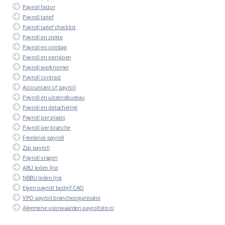
Payroll factor
Payroll tarief
Payroll tarief checklist
Payroll en ziekte
Payroll en ontslag
Payroll en pensioen
Payroll werknemer
Payroll contract
Accountant of payroll
Payroll en uitzendbureau
Payroll en detachering
Payroll per plaats
Payroll per branche
Freelance payroll
Zzp payroll
Payroll vragen
ABU leden lijst
NBBU leden lijst
Eigen payroll bedrijf CAO
VPO payroll brancheorganisatie
Algemene voorwaarden payrollsite.nl