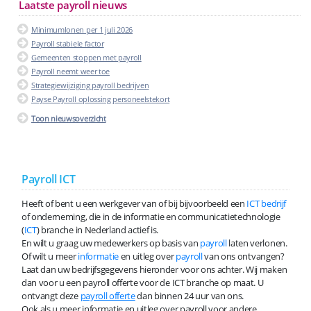
Laatste payroll nieuws
Minimumlonen per 1 juli 2026
Payroll stabiele factor
Gemeenten stoppen met payroll
Payroll neemt weer toe
Strategiewijziging payroll bedrijven
Payse Payroll oplossing personeelstekort
Toon nieuwsoverzicht
Payroll ICT
Heeft of bent u een werkgever van of bij bijvoorbeeld een
ICT bedrijf
of onderneming, die in de informatie en communicatietechnologie
(
ICT
) branche in Nederland actief is.
En wilt u graag uw medewerkers op basis van
payroll
laten verlonen.
Of wilt u meer
informatie
en uitleg over
payroll
van ons ontvangen?
Laat dan uw bedrijfsgegevens hieronder voor ons achter. Wij maken
dan voor u een payroll offerte voor de ICT branche op maat. U
ontvangt deze
payroll offerte
dan binnen 24 uur van ons.
Ook als u meer informatie en uitleg over payroll voor andere