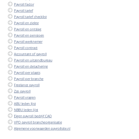
Payroll factor
Payroll tarief
Payroll tarief checklist
Payroll en ziekte
Payroll en ontslag
Payroll en pensioen
Payroll werknemer
Payroll contract
Accountant of payroll
Payroll en uitzendbureau
Payroll en detachering
Payroll per plaats
Payroll per branche
Freelance payroll
Zzp payroll
Payroll vragen
ABU leden lijst
NBBU leden lijst
Eigen payroll bedrijf CAO
VPO payroll brancheorganisatie
Algemene voorwaarden payrollsite.nl