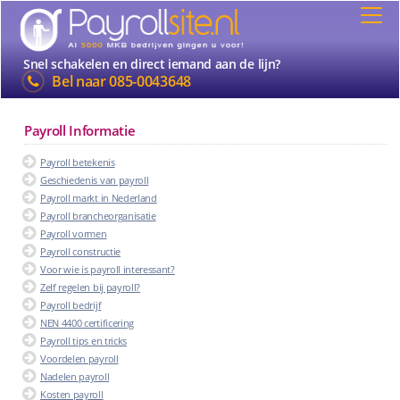
Snel schakelen en direct iemand aan de lijn?
Bel naar
085-0043648
Payroll Informatie
Payroll betekenis
Geschiedenis van payroll
Payroll markt in Nederland
Payroll brancheorganisatie
Payroll vormen
Payroll constructie
Voor wie is payroll interessant?
Zelf regelen bij payroll?
Payroll bedrijf
NEN 4400 certificering
Payroll tips en tricks
Voordelen payroll
Nadelen payroll
Kosten payroll