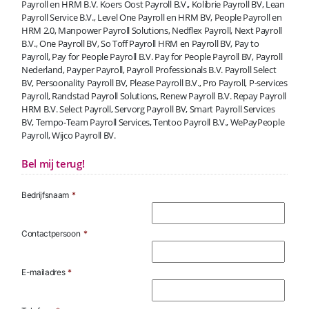
Payroll en HRM B.V. Koers Oost Payroll B.V., Kolibrie Payroll BV, Lean
Payroll Service B.V., Level One Payroll en HRM BV, People Payroll en
HRM 2.0, Manpower Payroll Solutions, Nedflex Payroll, Next Payroll
B.V., One Payroll BV, So Toff Payroll HRM en Payroll BV, Pay to
Payroll, Pay for People Payroll B.V. Pay for People Payroll BV, Payroll
Nederland, Payper Payroll, Payroll Professionals B.V. Payroll Select
BV, Persoonality Payroll BV, Please Payroll B.V., Pro Payroll, P-services
Payroll, Randstad Payroll Solutions, Renew Payroll B.V. Repay Payroll
HRM B.V. Select Payroll, Servorg Payroll BV, Smart Payroll Services
BV, Tempo-Team Payroll Services, Tentoo Payroll B.V., WePayPeople
Payroll, Wijco Payroll BV.
Bel mij terug!
Bedrijfsnaam
*
Contactpersoon
*
E-mailadres
*