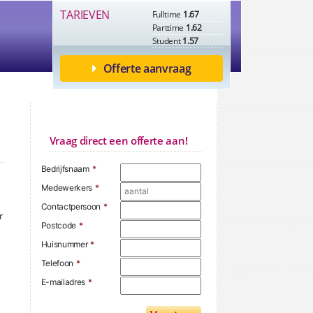
TARIEVEN
Fulltime
1.67
Parttime
1.62
Student
1.57
Offerte aanvraag
Vraag direct een offerte aan!
Bedrijfsnaam
*
Medewerkers
*
Contactpersoon
*
r
Postcode
*
Huisnummer
*
Telefoon
*
E-mailadres
*