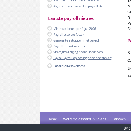
VPO payroll brancheorganisatie
To
Algemene voorwaarden payrollsite.nl
Pa
Se
Ra
Laatste payroll nieuws
Pa
Se
Minimumlonen per 1 juli 2026
Payroll stabiele factor
B
Gemeenten stoppen met payroll
Payroll neemt weer toe
Strategiewijziging payroll bedrijven
Be
Payse Payroll oplossing personeelstekort
Co
Toon nieuwsoverzicht
E-
Te
Home
Wet Arbeidsmarkt in Balans
Tarieven
By c