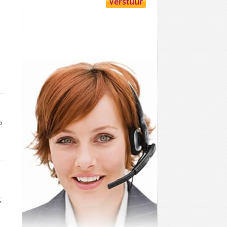
p
,
,