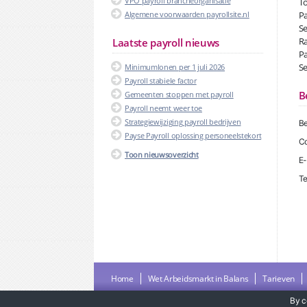
VPO payroll brancheorganisatie
To
Algemene voorwaarden payrollsite.nl
Pa
Se
Ra
Laatste payroll nieuws
Pa
Se
Minimumlonen per 1 juli 2026
Payroll stabiele factor
B
Gemeenten stoppen met payroll
Payroll neemt weer toe
Strategiewijziging payroll bedrijven
Be
Payse Payroll oplossing personeelstekort
Co
Toon nieuwsoverzicht
E-
Te
Home
Wet Arbeidsmarkt in Balans
Tarieven
By c