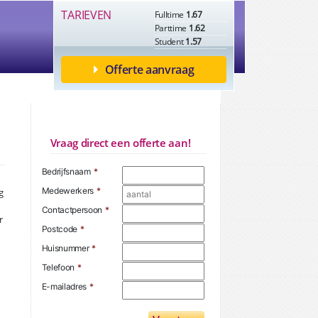
TARIEVEN
Fulltime
1.67
Parttime
1.62
Student
1.57
Offerte aanvraag
Vraag direct een offerte aan!
Bedrijfsnaam
*
Medewerkers
*
g
Contactpersoon
*
r
Postcode
*
Huisnummer
*
Telefoon
*
E-mailadres
*