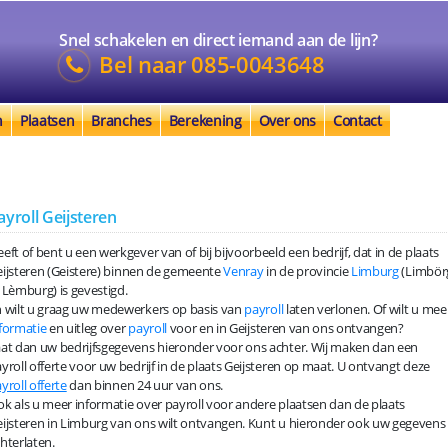
Snel schakelen en direct iemand aan de lijn?
Bel naar
085-0043648
n
Plaatsen
Branches
Berekening
Over ons
Contact
ayroll Geijsteren
eft of bent u een werkgever van of bij bijvoorbeeld een bedrijf, dat in de plaats
ijsteren (Geistere) binnen de gemeente
Venray
in de provincie
Limburg
(Limbör
 Lèmburg) is gevestigd.
 wilt u graag uw medewerkers op basis van
payroll
laten verlonen. Of wilt u mee
formatie
en uitleg over
payroll
voor en in Geijsteren van ons ontvangen?
at dan uw bedrijfsgegevens hieronder voor ons achter. Wij maken dan een
yroll offerte voor uw bedrijf in de plaats Geijsteren op maat. U ontvangt deze
yroll offerte
dan binnen 24 uur van ons.
k als u meer informatie over payroll voor andere plaatsen dan de plaats
ijsteren in Limburg van ons wilt ontvangen. Kunt u hieronder ook uw gegevens
hterlaten.