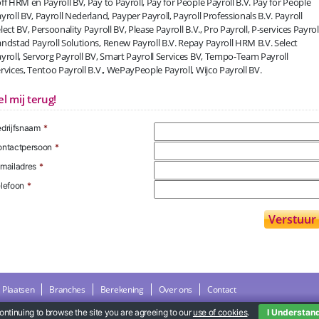
ff HRM en Payroll BV, Pay to Payroll, Pay for People Payroll B.V. Pay for People
yroll BV, Payroll Nederland, Payper Payroll, Payroll Professionals B.V. Payroll
lect BV, Persoonality Payroll BV, Please Payroll B.V., Pro Payroll, P-services Payroll
ndstad Payroll Solutions, Renew Payroll B.V. Repay Payroll HRM B.V. Select
yroll, Servorg Payroll BV, Smart Payroll Services BV, Tempo-Team Payroll
rvices, Tentoo Payroll B.V., WePayPeople Payroll, Wijco Payroll BV.
el mij terug!
drijfsnaam
*
ntactpersoon
*
mailadres
*
lefoon
*
Plaatsen
Branches
Berekening
Over ons
Contact
ontinuing to browse the site you are agreeing to our
use of cookies
.
I Understan