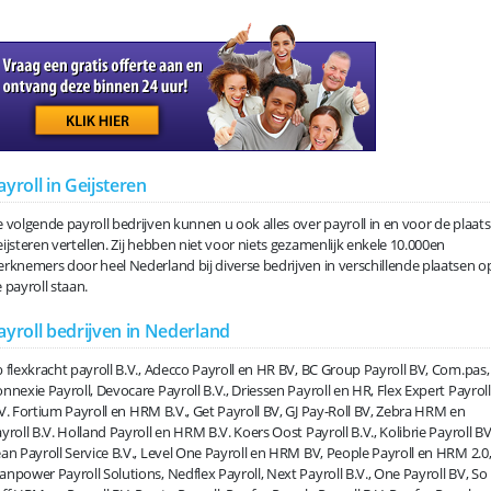
ayroll in Geijsteren
 volgende payroll bedrijven kunnen u ook alles over payroll in en voor de plaats
ijsteren vertellen. Zij hebben niet voor niets gezamenlijk enkele 10.000en
rknemers door heel Nederland bij diverse bedrijven in verschillende plaatsen o
 payroll staan.
ayroll bedrijven in Nederland
 flexkracht payroll B.V., Adecco Payroll en HR BV, BC Group Payroll BV, Com.pas,
nnexie Payroll, Devocare Payroll B.V., Driessen Payroll en HR, Flex Expert Payroll
V. Fortium Payroll en HRM B.V., Get Payroll BV, GJ Pay-Roll BV, Zebra HRM en
yroll B.V. Holland Payroll en HRM B.V. Koers Oost Payroll B.V., Kolibrie Payroll BV
an Payroll Service B.V., Level One Payroll en HRM BV, People Payroll en HRM 2.0
npower Payroll Solutions, Nedflex Payroll, Next Payroll B.V., One Payroll BV, So