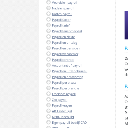
Voordelen payroll
Nadelen payroll
Kosten payroll
Payroll factor
Payroll tarief
Payroll tarief checklist
Payroll en ziekte
Payroll en ontslag
P
Payroll en pensioen
Payroll werknemer
De
Payroll contract
Ge
Accountant of payroll
we
Payroll en uitzendbureau
de
Payroll en detachering
Payroll per plaats
P
Payroll per branche
Freelance payroll
Ab
Zzp payroll
Co
Payroll vragen
B.
ABU leden lijst
Pa
NBBU leden lijst
Le
Eigen payroll bedrijf CAO
Ma