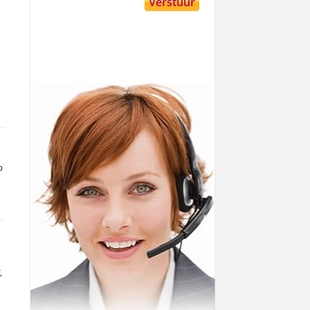
p
,
,