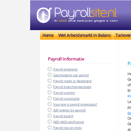
Home
Wet Arbeidsmarkt in Balans
Tarieve
Payroll Informatie
P
Payroll betekenis
He
Geschiedenis van payroll
Ge
Payroll markt in Nederland
of
Payroll brancheorganisatie
En
Payroll vormen
in
Payroll constructie
La
Voor wie is payroll interessant?
pa
Zelf regelen bij payroll?
pa
Payroll bedrijf
Oo
NEN 4400 certificering
Ge
Payroll tips en tricks
ac