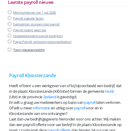
Laatste payroll nieuws
Minimumlonen per 1 juli 2026
Payroll stabiele factor
Gemeenten stoppen met payroll
Payroll neemt weer toe
Strategiewijziging payroll bedrijven
Payse Payroll oplossing personeelstekort
Toon nieuwsoverzicht
Payroll Kloosterzande
Heeft of bent u een werkgever van of bij bijvoorbeeld een bedrijf, dat
in de plaats Kloosterzande (Klôôster) binnen de gemeente
Hulst
(Ulst) in de provincie
Zeeland
is gevestigd.
En wilt u graag uw medewerkers op basis van
payroll
laten verlonen.
Of wilt u meer
informatie
en uitleg over
payroll
voor en in
Kloosterzande van ons ontvangen?
Laat dan uw bedrijfsgegevens hieronder voor ons achter. Wij maken
dan een payroll offerte voor uw bedrijf in de plaats Kloosterzande op
maat. U ontvangt deze
payroll offerte
dan binnen 24 uur van ons.