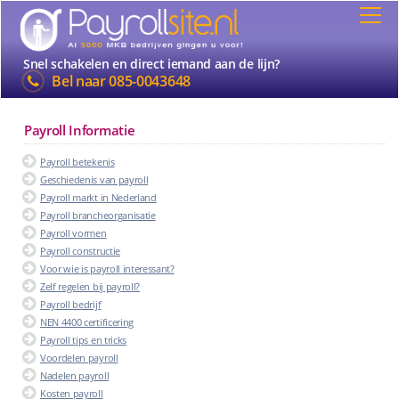
Snel schakelen en direct iemand aan de lijn?
Bel naar
085-0043648
Payroll Informatie
Payroll betekenis
Geschiedenis van payroll
Payroll markt in Nederland
Payroll brancheorganisatie
Payroll vormen
Payroll constructie
Voor wie is payroll interessant?
Zelf regelen bij payroll?
Payroll bedrijf
NEN 4400 certificering
Payroll tips en tricks
Voordelen payroll
Nadelen payroll
Kosten payroll