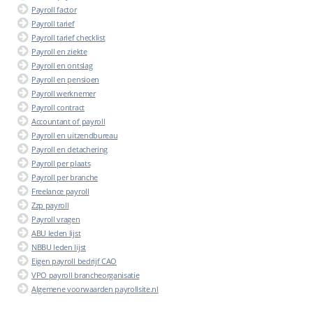
Payroll factor
Payroll tarief
Payroll tarief checklist
Payroll en ziekte
Payroll en ontslag
Payroll en pensioen
Payroll werknemer
Payroll contract
Accountant of payroll
Payroll en uitzendbureau
Payroll en detachering
Payroll per plaats
Payroll per branche
Freelance payroll
Zzp payroll
Payroll vragen
ABU leden lijst
NBBU leden lijst
Eigen payroll bedrijf CAO
VPO payroll brancheorganisatie
Algemene voorwaarden payrollsite.nl