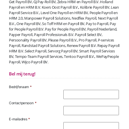
Get Payroll BV, GJ Pay-Roll BV, Zebra HRM en Payroll B.V. Holland
Payroll en HRM B.V. Koers Oost Payroll B.V., Kolibrie Payroll BV, Lean
Payroll Service B.V., Level One Payroll en HRM BV, People Payroll en
HRM 2.0, Manpower Payroll Solutions, Nedflex Payroll, Next Payroll
B.V., One Payroll BV, So Toff HRM en Payroll BV, Pay to Payroll, Pay
for People Payroll B.V. Pay for People Payroll BV, Payroll Nederland,
Payper Payroll, Payroll Professionals B.V. Payroll Select BV,
Persoonality Payroll BV, Please Payroll B.V., Pro Payroll, P-services
Payroll, Randstad Payroll Solutions, Renew Payroll B.V. Repay Payroll
HRM B.V. Select Payroll, Servorg Payroll BV, Smart Payroll Services
BV, Tempo-Team Payroll Services, Tentoo Payroll B.V., WePayPeople
Payroll, Wijco Payroll BV.
Bel mij terug!
Bedrijfsnaam
*
Contactpersoon
*
E-mailadres
*